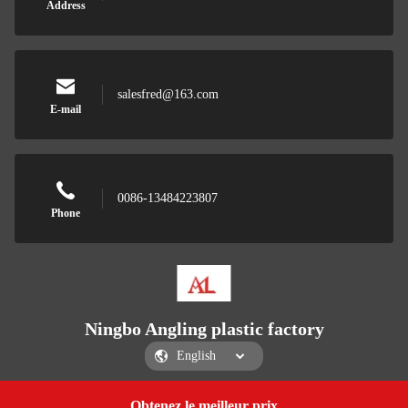
Address
salesfred@163.com
E-mail
0086-13484223807
Phone
Ningbo Angling plastic factory
Obtenez le meilleur prix
Get a Quote