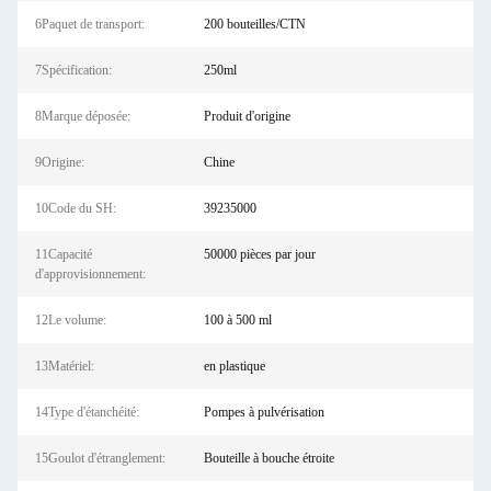
6Paquet de transport:
200 bouteilles/CTN
7Spécification:
250ml
8Marque déposée:
Produit d'origine
9Origine:
Chine
10Code du SH:
39235000
11Capacité
50000 pièces par jour
d'approvisionnement:
12Le volume:
100 à 500 ml
13Matériel:
en plastique
14Type d'étanchéité:
Pompes à pulvérisation
15Goulot d'étranglement:
Bouteille à bouche étroite