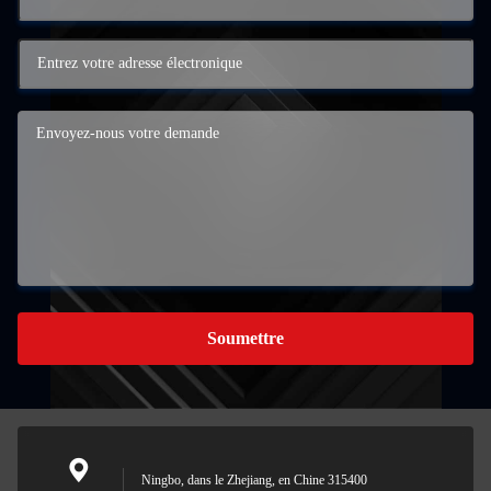
Soumettre
Ningbo, dans le Zhejiang, en Chine 315400