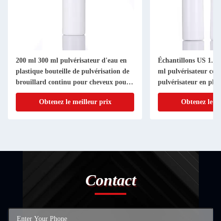
200 ml 300 ml pulvérisateur d'eau en
Échantillons US 1.2 /
plastique bouteille de pulvérisation de
ml pulvérisateur cos
brouillard continu pour cheveux pour
pulvérisateur en plas
l' échantillon demandé
Obtenez le meilleur prix
Obtenez le me
Contact