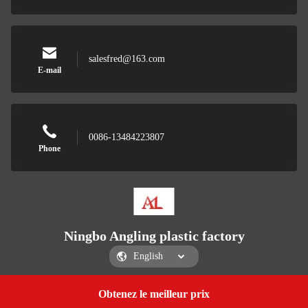
salesfred@163.com
E-mail
0086-13484223807
Phone
Ningbo Angling plastic factory
Obtenez le meilleur prix
Get a Quote
Ningbo Angling plastic factory