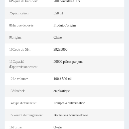
6Paquet de transport:
200 bouteilles/CTN
7Spécification:
350 ml
8Marque déposée:
Produit d'origine
9Origine:
Chine
10Code du SH:
39235000
11Capacité
50000 pièces par jour
d'approvisionnement:
12Le volume:
100 à 500 ml
13Matériel:
en plastique
14Type d'étanchéité:
Pompes à pulvérisation
15Goulot d'étranglement:
Bouteille à bouche étroite
16Forme:
Ovale