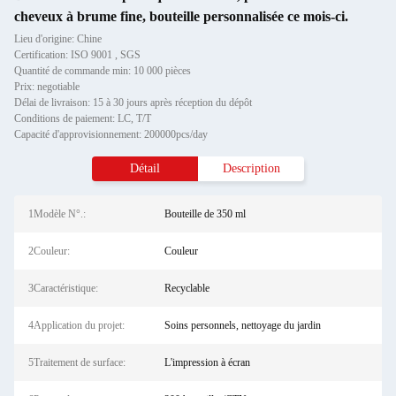
cheveux à brume fine, bouteille personnalisée ce mois-ci.
Lieu d'origine: Chine
Certification: ISO 9001 , SGS
Quantité de commande min: 10 000 pièces
Prix: negotiable
Délai de livraison: 15 à 30 jours après réception du dépôt
Conditions de paiement: LC, T/T
Capacité d'approvisionnement: 200000pcs/day
Détail
Description
1Modèle N°.:
Bouteille de 350 ml
2Couleur:
Couleur
3Caractéristique:
Recyclable
4Application du projet:
Soins personnels, nettoyage du jardin
5Traitement de surface:
L'impression à écran