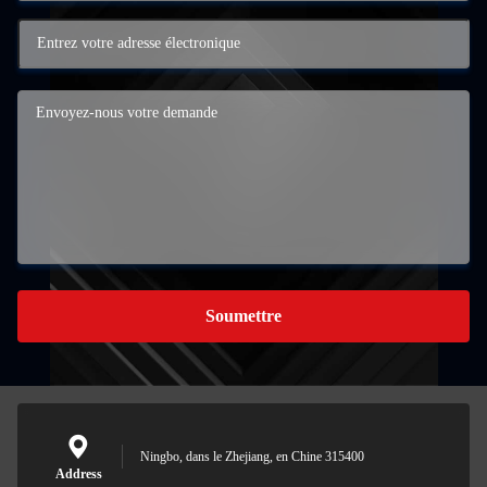
Soumettre
Ningbo, dans le Zhejiang, en Chine 315400
Address