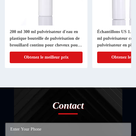
200 ml 300 ml pulvérisateur d'eau en
Échantillons US 1.2 /
plastique bouteille de pulvérisation de
ml pulvérisateur cos
brouillard continu pour cheveux pour
pulvérisateur en plas
l' échantillon demandé
Obtenez le meilleur prix
Obtenez le me
Contact