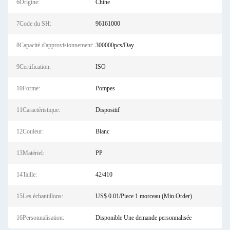
6Origine:
Chine
7Code du SH:
96161000
8Capacité d'approvisionnement:
300000pcs/Day
9Certification:
ISO
10Forme:
Pompes
11Caractéristique:
Dispositif
12Couleur:
Blanc
13Matériel:
PP
14Taille:
42/410
15Les échantillons:
US$ 0.01/Piece 1 morceau (Min.Order)
16Personnalisation:
Disponible Une demande personnalisée