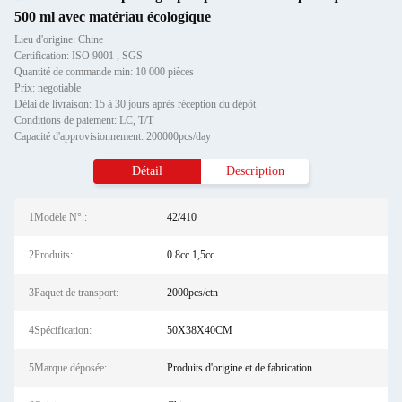
500 ml avec matériau écologique
Lieu d'origine: Chine
Certification: ISO 9001 , SGS
Quantité de commande min: 10 000 pièces
Prix: negotiable
Délai de livraison: 15 à 30 jours après réception du dépôt
Conditions de paiement: LC, T/T
Capacité d'approvisionnement: 200000pcs/day
Détail
Description
1Modèle N°.:
42/410
2Produits:
0.8cc 1,5cc
3Paquet de transport:
2000pcs/ctn
4Spécification:
50X38X40CM
5Marque déposée:
Produits d'origine et de fabrication