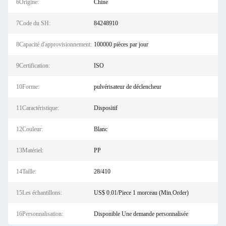
6Origine:
Chine
7Code du SH:
84248910
8Capacité d'approvisionnement:
100000 pièces par jour
9Certification:
ISO
10Forme:
pulvérisateur de déclencheur
11Caractéristique:
Dispositif
12Couleur:
Blanc
13Matériel:
PP
14Taille:
28/410
15Les échantillons:
US$ 0.01/Piece 1 morceau (Min.Order)
16Personnalisation:
Disponible Une demande personnalisée