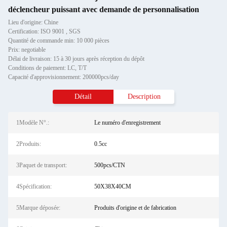
déclencheur puissant avec demande de personnalisation
Lieu d'origine: Chine
Certification: ISO 9001 , SGS
Quantité de commande min: 10 000 pièces
Prix: negotiable
Délai de livraison: 15 à 30 jours après réception du dépôt
Conditions de paiement: LC, T/T
Capacité d'approvisionnement: 200000pcs/day
Détail
Description
1Modèle N°.:
Le numéro d'enregistrement
2Produits:
0.5cc
3Paquet de transport:
500pcs/CTN
4Spécification:
50X38X40CM
5Marque déposée:
Produits d'origine et de fabrication