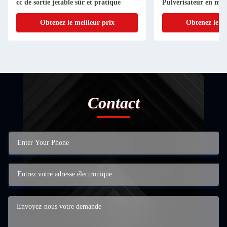
cc de sortie jetable sûr et pratique
Pulvérisateur en mou
nettoyage
Obtenez le meilleur prix
Obtenez le me
Contact