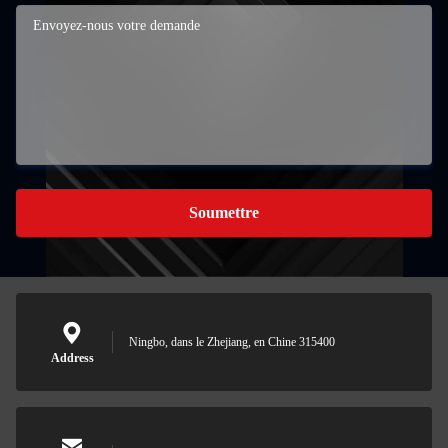
Soumettre
Ningbo, dans le Zhejiang, en Chine 315400
Address