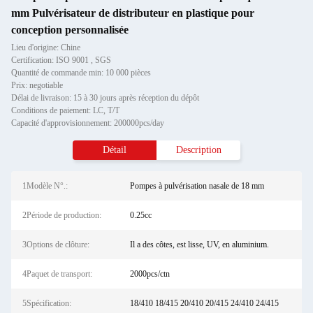
mm Pulvérisateur de distributeur en plastique pour
conception personnalisée
Lieu d'origine: Chine
Certification: ISO 9001 , SGS
Quantité de commande min: 10 000 pièces
Prix: negotiable
Délai de livraison: 15 à 30 jours après réception du dépôt
Conditions de paiement: LC, T/T
Capacité d'approvisionnement: 200000pcs/day
Détail
Description
1Modèle N°.:
Pompes à pulvérisation nasale de 18 mm
2Période de production:
0.25cc
3Options de clôture:
Il a des côtes, est lisse, UV, en aluminium.
4Paquet de transport:
2000pcs/ctn
5Spécification:
18/410 18/415 20/410 20/415 24/410 24/415