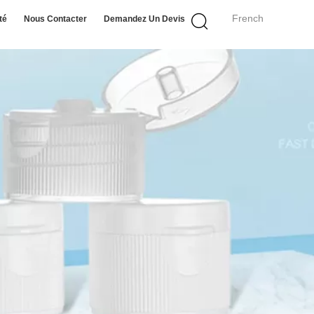
French
té
Nous Contacter
Demandez Un Devis