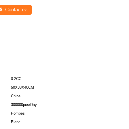
Contactez
0.2CC
50X38X40CM
Chine
:
300000pcs/Day
Pompes
Blanc