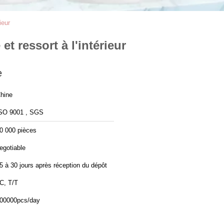
ieur
t ressort à l'intérieur
e
hine
SO 9001 , SGS
0 000 pièces
egotiable
5 à 30 jours après réception du dépôt
C, T/T
00000pcs/day