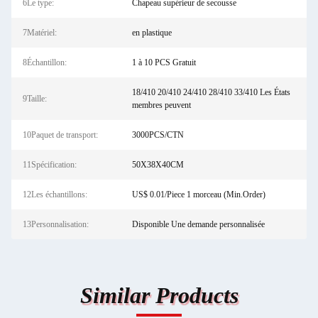
6Le type:
Chapeau supérieur de secousse
7Matériel:
en plastique
8Échantillon:
1 à 10 PCS Gratuit
18/410 20/410 24/410 28/410 33/410 Les États
9Taille:
membres peuvent
10Paquet de transport:
3000PCS/CTN
11Spécification:
50X38X40CM
12Les échantillons:
US$ 0.01/Piece 1 morceau (Min.Order)
13Personnalisation:
Disponible Une demande personnalisée
Similar Products