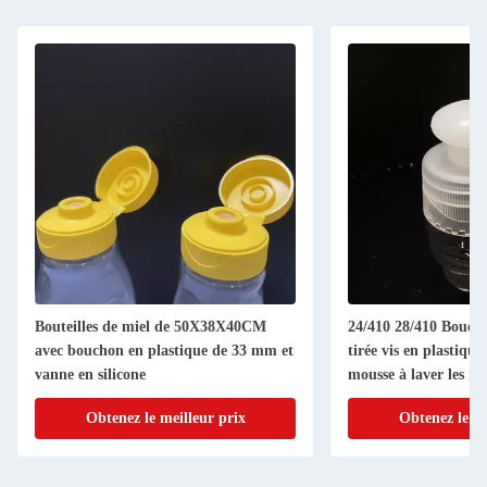
Bouteilles de miel de 50X38X40CM
24/410 28/410 Boucho
avec bouchon en plastique de 33 mm et
tirée vis en plastiqu
vanne en silicone
mousse à laver les m
Obtenez le meilleur prix
Obtenez le me