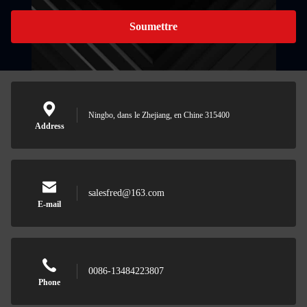
Soumettre
Ningbo, dans le Zhejiang, en Chine 315400
Address
salesfred@163.com
E-mail
0086-13484223807
Phone