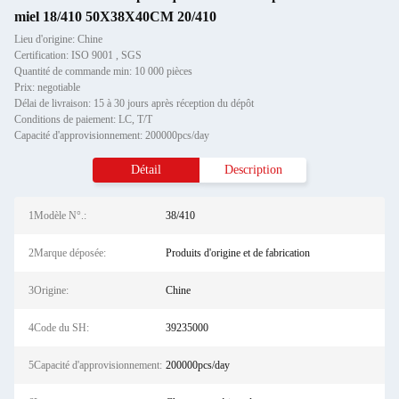
miel 18/410 50X38X40CM 20/410
Lieu d'origine: Chine
Certification: ISO 9001 , SGS
Quantité de commande min: 10 000 pièces
Prix: negotiable
Délai de livraison: 15 à 30 jours après réception du dépôt
Conditions de paiement: LC, T/T
Capacité d'approvisionnement: 200000pcs/day
Détail
Description
1Modèle N°.:
38/410
2Marque déposée:
Produits d'origine et de fabrication
3Origine:
Chine
4Code du SH:
39235000
5Capacité d'approvisionnement:
200000pcs/day