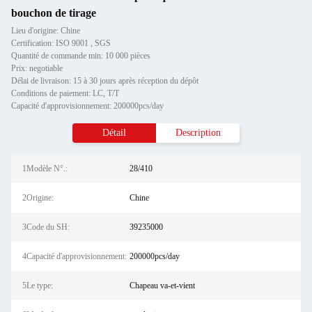
bouchon de tirage
Lieu d'origine: Chine
Certification: ISO 9001 , SGS
Quantité de commande min: 10 000 pièces
Prix: negotiable
Délai de livraison: 15 à 30 jours après réception du dépôt
Conditions de paiement: LC, T/T
Capacité d'approvisionnement: 200000pcs/day
Détail
Description
1Modèle N°.:
28/410
2Origine:
Chine
3Code du SH:
39235000
4Capacité d'approvisionnement:
200000pcs/day
5Le type:
Chapeau va-et-vient