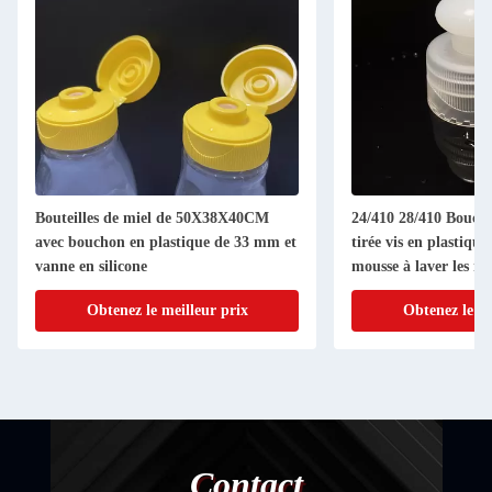
Bouteilles de miel de 50X38X40CM
24/410 28/410 Boucho
avec bouchon en plastique de 33 mm et
tirée vis en plastiqu
vanne en silicone
mousse à laver les m
Obtenez le meilleur prix
Obtenez le me
Contact